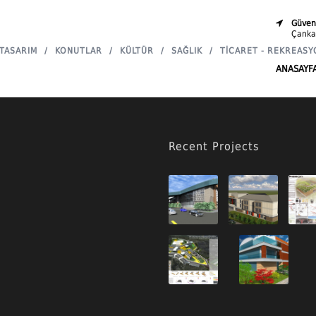
Güvenl
Çanka
TASARIM
/
KONUTLAR
/
KÜLTÜR
/
SAĞLIK
/
TICARET - REKREASY
ANASAYF
Recent Projects