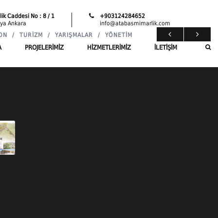
ik Caddesi No : 8 / 1
+903124284652
ya Ankara
info@atabasmimarlik.com
ON
/
TURIZM
/
YARIŞMALAR
/
YÖNETIM
A
PROJELERIMIZ
HIZMETLERIMIZ
İLETIŞIM