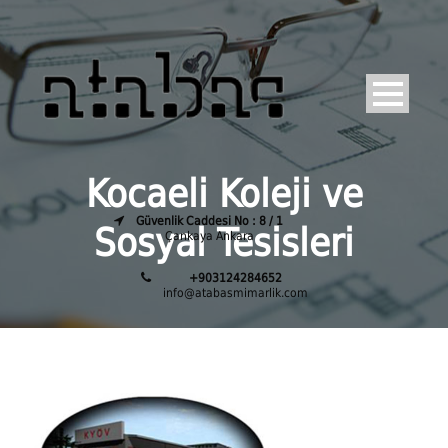
Kocaeli Koleji ve
Güvenlik Caddesi No : 8 / 1
Sosyal Tesisleri
Çankaya Ankara
+903124284652
info@atabasmimarlik.com