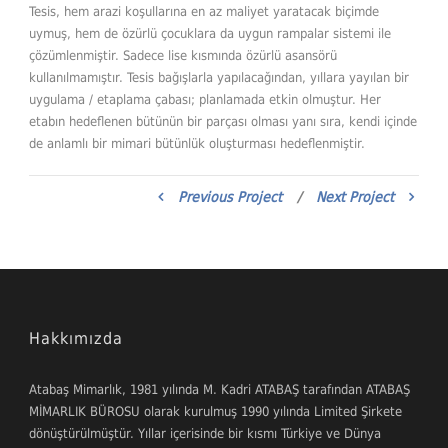
Tesis, hem arazi koşullarına en az maliyet yaratacak biçimde
uymuş, hem de özürlü çocuklara da uygun rampalar sistemi ile
çözümlenmiştir. Sadece lise kısmında özürlü asansörü
kullanılmamıştır. Tesis bağışlarla yapılacağından, yıllara yayılan bir
uygulama / etaplama çabası; planlamada etkin olmuştur. Her
etabın hedeflenen bütünün bir parçası olması yanı sıra, kendi içinde
de anlamlı bir mimari bütünlük oluşturması hedeflenmiştir.
Previous Project
/
Next Project
Hakkımızda
Atabaş Mimarlık, 1981 yılında M. Kadri ATABAŞ tarafından ATABAŞ
MİMARLIK BÜROSU olarak kurulmuş 1990 yılında Limited Şirkete
dönüştürülmüştür. Yıllar içerisinde bir kısmı Türkiye ve Dünya