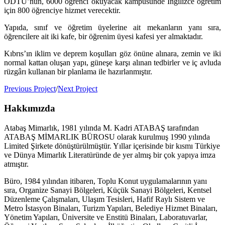
ODTÜ’nün, 6000 öğrenci okuyacak kampüsünde İngilizce öğretim
için 800 öğrenciye hizmet verecektir.
Yapıda, sınıf ve öğretim üyelerine ait mekanların yanı sıra,
öğrencilere ait iki kafe, bir öğrenim üyesi kafesi yer almaktadır.
Kıbrıs’ın iklim ve deprem koşulları göz önüne alınara, zemin ve iki
normal kattan oluşan yapı, güneşe karşı alınan tedbirler ve iç avluda
rüzgârı kullanan bir planlama ile hazırlanmıştır.
Previous Project
/
Next Project
Hakkımızda
Atabaş Mimarlık, 1981 yılında M. Kadri ATABAŞ tarafından
ATABAŞ MİMARLIK BÜROSU olarak kurulmuş 1990 yılında
Limited Şirkete dönüştürülmüştür. Yıllar içerisinde bir kısmı Türkiye
ve Dünya Mimarlık Literatüründe de yer almış bir çok yapıya imza
atmıştır.
Büro, 1984 yılından itibaren, Toplu Konut uygulamalarının yanı
sıra, Organize Sanayi Bölgeleri, Küçük Sanayi Bölgeleri, Kentsel
Düzenleme Çalışmaları, Ulaşım Tesisleri, Hafif Raylı Sistem ve
Metro İstasyon Binaları, Turizm Yapıları, Belediye Hizmet Binaları,
Yönetim Yapıları, Üniversite ve Enstitü Binaları, Laboratuvarlar,