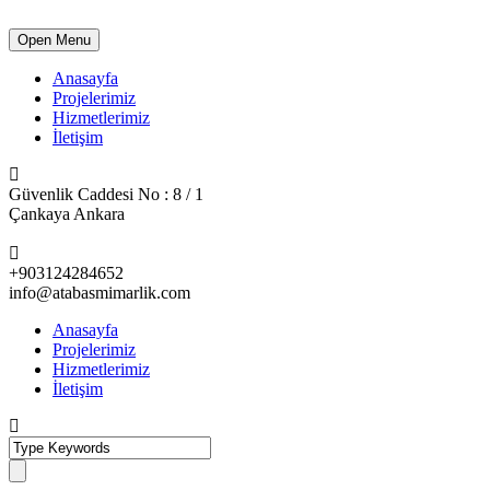
Open Menu
Anasayfa
Projelerimiz
Hizmetlerimiz
İletişim
Güvenlik Caddesi No : 8 / 1
Çankaya Ankara
+903124284652
info@atabasmimarlik.com
Anasayfa
Projelerimiz
Hizmetlerimiz
İletişim