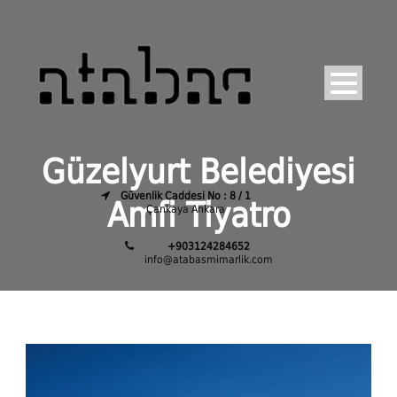
Güzelyurt Belediyesi
Güvenlik Caddesi No : 8 / 1
Amfi Tiyatro
Çankaya Ankara
+903124284652
info@atabasmimarlik.com